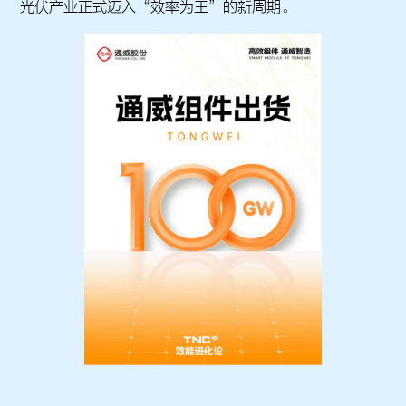
光伏产业正式迈入“效率为王”的新周期。