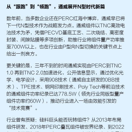
从“跟跑”到“领跑”，通威展开N型时代新篇
数年前，当多数企业还在PERC红海中博弈，通威早已将
下一代N型技术作为战略发力点。通威组件以TNC高效电
池技术为矛，凭借PECVD基底工艺、二次烧结、高密度
封装、间隙贴膜等多项创新，助推行业将组件量产功率推
至700W以上，也在行业由P型向N型切换的关键节点上
给出一剂良方。
更关键的是，三年不到的时间通威实现由PERC到TNC
1.0 再到TNC 2.0加速进化，公开信息显示，通过优化光
学、电学设计，采用908技术（通威自主研发的0BB技
术）、TPE技术、钢网印刷技术、Poly Tech等前沿技术
的通威组件功率纪录已达778.5W（领先行业同版型量产
组件功率约60W），推动行业进入一场由效能引发的
“技术竞赛”。
行业曾有质疑：硅料巨头能否玩转组件？从2013年布局
组件研发、2018年PERC叠瓦组件破世界纪录、到2022