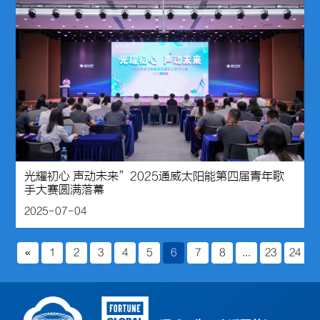
光耀初心 声动未来”2025通威太阳能第四届青年歌
手大赛圆满落幕
2025-07-04
«
1
2
3
4
5
6
7
8
...
23
24