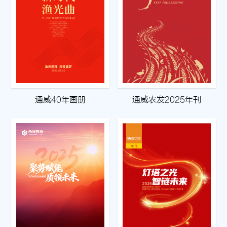
通威40年画册
通威农发2025年刊