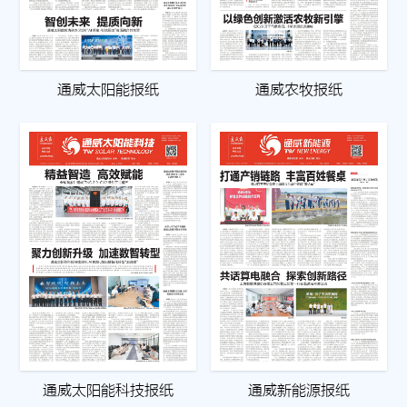
通威太阳能报纸
通威农牧报纸
通威太阳能科技报纸
通威新能源报纸