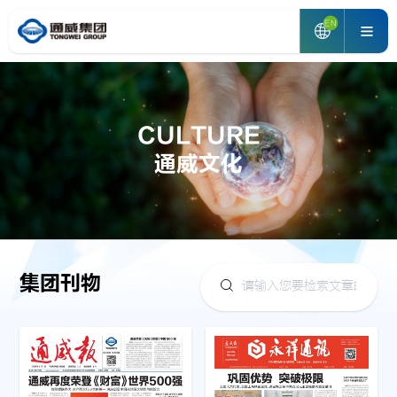
EN
CULTURE
通威文化
集团刊物