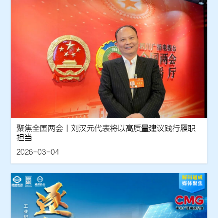
聚焦全国两会丨刘汉元代表将以高质量建议践行履职
担当
2026-03-04