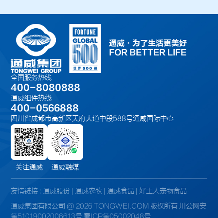
通威·为了生活更美好
FOR BETTER LIFE
全国服务热线
400-8080888
通威组件热线
400-0566888
四川省成都市高新区天府大道中段588号通威国际中心
关注通威
通威融媒
友情链接 :
通威股份
|
通威农牧
|
通威食品
|
好主人宠物食品
通威集团有限公司 @ 2026 TONGWEI.COM 版权所有
川公网安
备51019002006613号
蜀ICP备05002048号