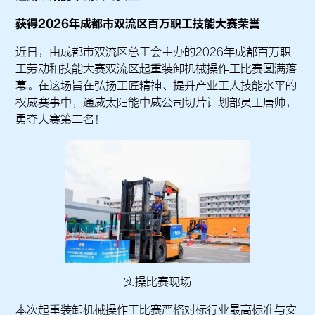
获得2026年成都市双流区百万职工技能大赛荣誉
近日，由成都市双流区总工会主办的2026年成都百万职
工劳动和技能大赛双流区起重装卸机械操作工比赛圆满落
幕。在这场旨在弘扬工匠精神、提升产业工人技能水平的
权威赛事中，通威太阳能中威公司切片计划部员工唐帅，
勇夺大赛第二名！
实操比赛现场
本次起重装卸机械操作工比赛严格对标行业最高标准与安