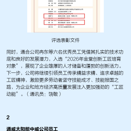
评选表彰文件
同时，通合公司冉东等六名优秀员工凭借其扎实的技术功
底和良好的发展潜力，入选“2026年金堂创新工匠培育
对象”，展现了企业雄厚的人才储备和蓬勃的创新活力。
下一步，公司将继续引领员工传承精益求精、追求卓越的
工匠精神，激励更多劳动者坚守技能成才、技能报国之
路，为企业和地方经济高质量发展注入更加强劲的“工匠
动能”。（通讯员：饶敏）
2
通威太阳能中威公司员工