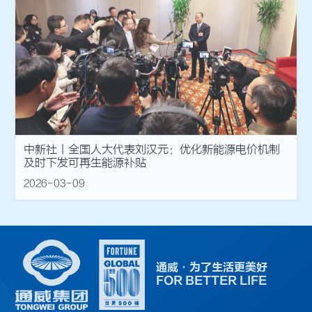
中新社丨全国人大代表刘汉元：优化新能源电价机制
及时下发可再生能源补贴
2026-03-09
通威·为了生活更美好
FOR BETTER LIFE