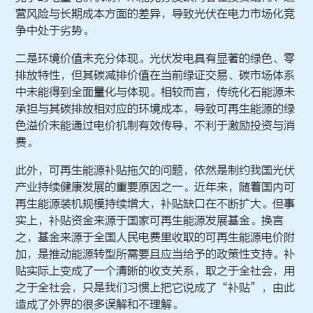
营风险与长期成本方面的差异，导致光伏在电力市场化竞
争中处于劣势。
二是环境价值未充分体现。光伏发电具有显著的绿色、零
排放特性，但其碳减排价值在当前绿证交易、碳市场体系
中未能得到全面量化与体现。相较而言，传统化石能源未
承担与其碳排放相对应的环境成本，导致可再生能源的绿
色溢价未能通过电价机制有效传导，不利于激励投资与消
费。
此外，可再生能源补贴拖欠的问题，依然是制约我国光伏
产业持续健康发展的重要原因之一。近年来，随着国内可
再生能源装机规模持续增大，补贴缺口在不断扩大。但事
实上，补贴资金来源于国家可再生能源发展基金。换言
之，基金来源于全国人民电费里收取的可再生能源电价附
加，是推动能源转型所需要且应当给予的政策性支持。补
贴实际上变成了一个清晰的收支关系，取之于全社会，用
之于全社会，只是我们习惯上把它说成了“补贴”，由此
造成了外界的很多误解和不理解。