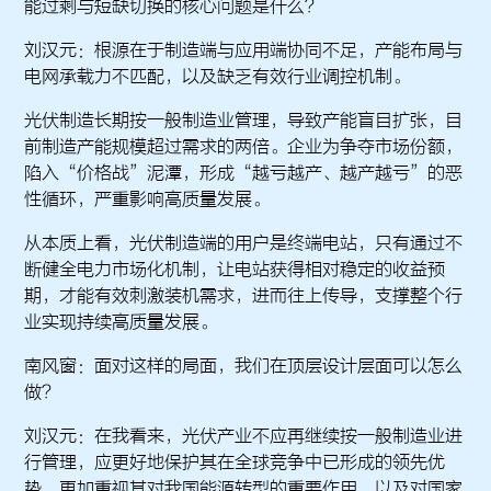
能过剩与短缺切换的核心问题是什么？
刘汉元：根源在于制造端与应用端协同不足，产能布局与
电网承载力不匹配，以及缺乏有效行业调控机制。
光伏制造长期按一般制造业管理，导致产能盲目扩张，目
前制造产能规模超过需求的两倍。企业为争夺市场份额，
陷入“价格战”泥潭，形成“越亏越产、越产越亏”的恶
性循环，严重影响高质量发展。
从本质上看，光伏制造端的用户是终端电站，只有通过不
断健全电力市场化机制，让电站获得相对稳定的收益预
期，才能有效刺激装机需求，进而往上传导，支撑整个行
业实现持续高质量发展。
南风窗：面对这样的局面，我们在顶层设计层面可以怎么
做？
刘汉元：在我看来，光伏产业不应再继续按一般制造业进
行管理，应更好地保护其在全球竞争中已形成的领先优
势，更加重视其对我国能源转型的重要作用，以及对国家