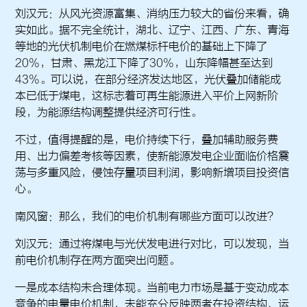
刘汉元：从风光资源富集、消纳压力较大的省份来看，确
实如此。据不完全统计，湖北、辽宁、江西、广东、青海
等地的光伏机制电价在燃煤标杆电价的基础上下降了
20%，甘肃、黑龙江下降了30%，山东降幅甚至达到
43%。可以说，在部分经济发达地区，光伏叠加储能成
本已低于煤电，这标志着可再生能源进入平价上网新阶
段，为能源结构调整提供经济可行性。
不过，值得提醒的是，电价持续下行，叠加辅助服务费
用、出力偏差考核等因素，使新能源发电企业面临价格震
荡与多重风险，侵蚀存量项目利润，影响新增项目投资信
心。
南风窗：那么，我们的电价机制有哪些方面可以改进？
刘汉元：通过将煤电与光伏发电进行对比，可以发现，当
前电价机制存在两方面突出问题。
一是成本结构未合理体现。当前电力市场是基于变动成本
竞争的电量电价机制，未能充分反映两者在投资结构、运