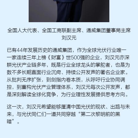
全国人大代表、全国工商联副主席、通威集团董事局主席
刘汉元
已有44年发展历史的通威集团，作为全球光伏行业唯一
一家连续三年上榜《财富》世500强的企业，刘汉元亦深
耕光伏产业链多年，既是行业全球龙头的掌舵者，也是为
数不多长期直面行业沉疴、持续公开发声的著名企业家。
从批判无序扩张，到剑指内卷本质，从呼吁行业协同调
控，到重构光伏产业管理体系，刘汉元每次公开发声，都
是深刻解读全球化竞争，为行业理性发展提供思考方向。
这一次，刘汉元希望能够厘清中国光伏的现状、出路与未
来，与光伏同仁们一道共同穿越“第二次黎明前的黑
暗”。