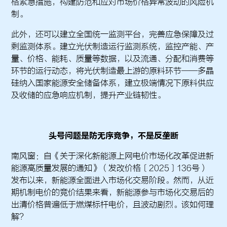
格紧急措施，构建防范和应对市场价格异常波动的风险机
制。
此外，还可以建立全国统一监测平台，完善应急保障及过
剩监测体系。建立光伏制造运行监测系统，监控产能、产
量、价格、能耗、质量等数据，以及流通、分配和消费等
环节的运行动态，将光伏制造最上游的原料环节——多晶
硅纳入国家能源安全储备体系，建立极端情况下原料供应
及收储的应急响应机制，提升产业链韧性。
头号问题是防无序竞争，不是反垄断
南风窗：自《关于深化新能源上网电价市场化改革促进新
能源高质量发展的通知》（发改价格〔2025〕136号）
发布以来，新能源全面进入市场化交易阶段。然而，从近
期机制电价的竞价结果来看，新能源参与市场化交易后的
出清价格普遍低于燃煤标杆电价，且波动剧烈。该如何理
解？