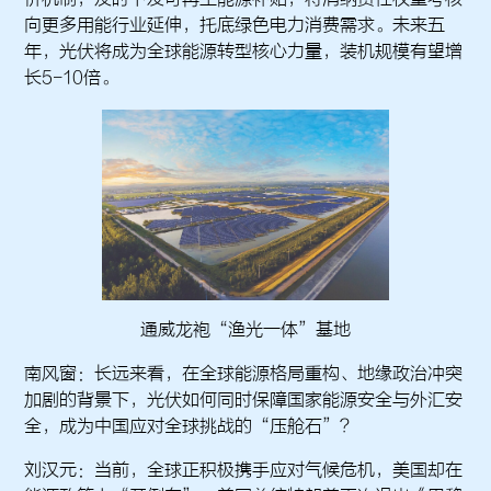
向更多用能行业延伸，托底绿色电力消费需求。未来五
年，光伏将成为全球能源转型核心力量，装机规模有望增
长5-10倍。
通威龙袍“渔光一体”基地
南风窗：长远来看，在全球能源格局重构、地缘政治冲突
加剧的背景下，光伏如何同时保障国家能源安全与外汇安
全，成为中国应对全球挑战的“压舱石”？
刘汉元：当前，全球正积极携手应对气候危机，美国却在