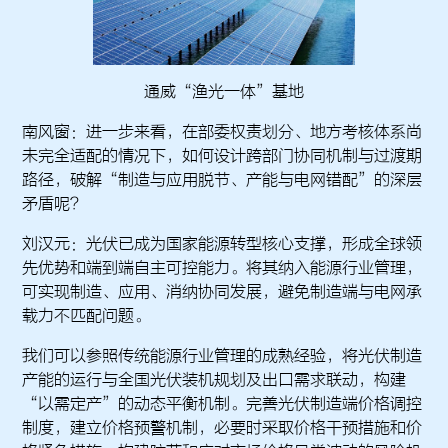
通威“渔光一体”基地
南风窗：进一步来看，在部委权责划分、地方考核体系尚
未完全适配的情况下，如何设计跨部门协同机制与过渡期
路径，破解“制造与应用脱节、产能与电网错配”的深层
矛盾呢？
刘汉元：光伏已成为国家能源转型核心支撑，形成全球领
先优势和端到端自主可控能力。将其纳入能源行业管理，
可实现制造、应用、消纳协同发展，避免制造端与电网承
载力不匹配问题。
我们可以参照传统能源行业管理的成熟经验，将光伏制造
产能的运行与全国光伏装机规划及出口需求联动，构建
“以需定产”的动态平衡机制。完善光伏制造端价格调控
制度，建立价格预警机制，必要时采取价格干预措施和价