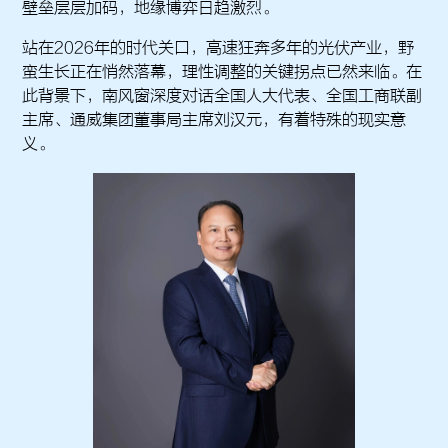
壁垒层层加码，地缘博弈日趋激烈。
站在2026年的时代关口，高速狂奔多年的光伏产业，野
蛮生长正在悄然落幕，理性调整的关键拐点已然来临。在
此背景下，南风窗深度对话全国人大代表、全国工商联副
主席、通威集团董事局主席刘汉元，有着特殊的现实意
义。