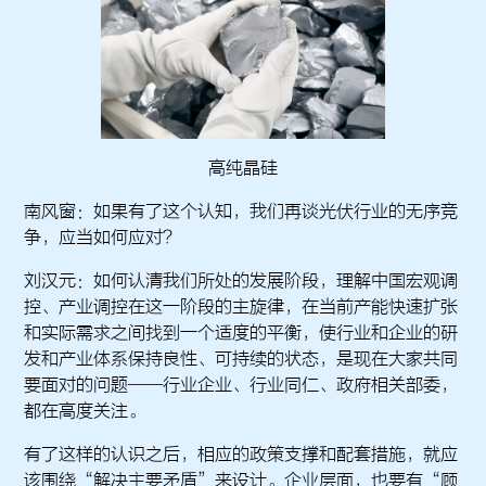
高纯晶硅
南风窗：如果有了这个认知，我们再谈光伏行业的无序竞
争，应当如何应对？
刘汉元：如何认清我们所处的发展阶段，理解中国宏观调
控、产业调控在这一阶段的主旋律，在当前产能快速扩张
和实际需求之间找到一个适度的平衡，使行业和企业的研
发和产业体系保持良性、可持续的状态，是现在大家共同
要面对的问题——行业企业、行业同仁、政府相关部委，
都在高度关注。
有了这样的认识之后，相应的政策支撑和配套措施，就应
该围绕“解决主要矛盾”来设计。企业层面，也要有“顾