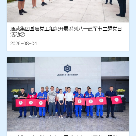
通威集团基层党工组织开展系列八一建军节主题党日
活动②
2026-08-04