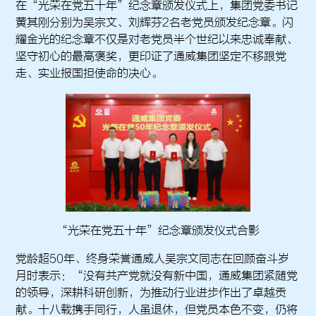
在“光荣在党五十年”纪念章颁发仪式上，集团党委书记
黄其刚分别为吴宗文、刘辉芬2名老党员颁发纪念章。闪
耀金光的纪念章不仅是对老党员半个世纪以来忠诚奉献、
坚守初心的最高褒奖，更印证了通威集团坚定不移跟党
走、实业报国担使命的决心。
“光荣在党五十年”纪念章颁发仪式合影
党龄超50年、终身荣誉通威人吴宗文同志在回顾奋斗岁
月时表示：“没有共产党就没有新中国，通威集团紧随党
的领导，深耕科研创新，为推动行业进步作出了卓越贡
献。十八载携手同行，人虽退休，但党员本色不变，仍将