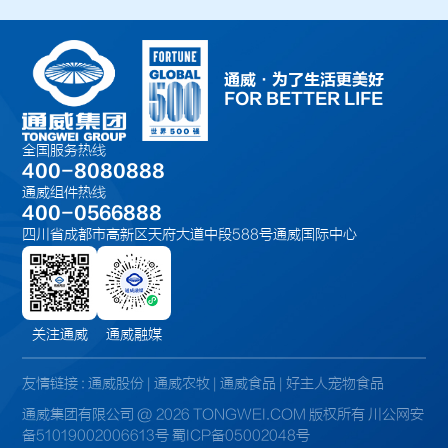
通威·为了生活更美好
FOR BETTER LIFE
全国服务热线
400-8080888
通威组件热线
400-0566888
四川省成都市高新区天府大道中段588号通威国际中心
关注通威
通威融媒
友情链接 :
通威股份
|
通威农牧
|
通威食品
|
好主人宠物食品
通威集团有限公司 @ 2026 TONGWEI.COM 版权所有
川公网安
备51019002006613号
蜀ICP备05002048号