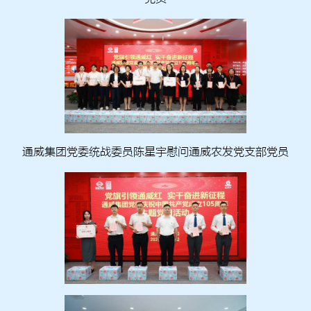
通威集团党委统战委员陈星宇慰问通威农发党支部党员