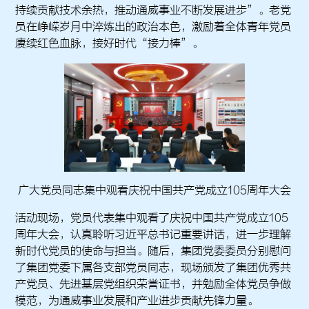
持续贡献技术余热，推动通威事业不断发展进步”。老党
员在峥嵘岁月中淬炼出的政治本色，激励着全体青年党员
赓续红色血脉，接好时代“接力棒”。
广大党员同志集中观看庆祝中国共产党成立105周年大会
活动现场，党员代表集中观看了庆祝中国共产党成立105
周年大会，认真聆听习近平总书记重要讲话，进一步理解
新时代党员的使命与担当。随后，集团党委委员分别慰问
了集团党委下属各支部党员同志，现场颁发了集团优秀共
产党员、先进基层党组织荣誉证书，并勉励全体党员争做
模范，为通威事业发展和产业进步贡献先锋力量。