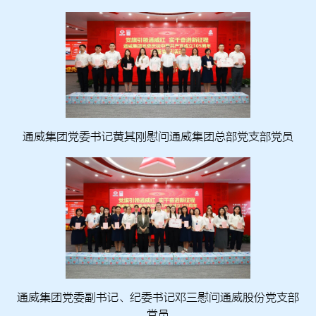
通威集团党委书记黄其刚慰问通威集团总部党支部党员
通威集团党委副书记、纪委书记邓三慰问通威股份党支部
党员