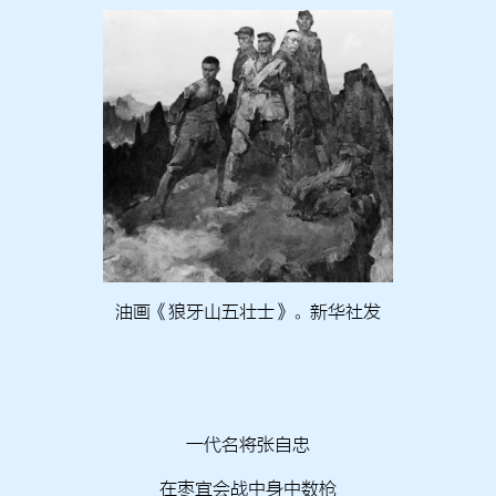
油画《狼牙山五壮士》。新华社发
一代名将张自忠
在枣宜会战中身中数枪