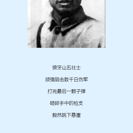
狼牙山五壮士
顽强阻击数千日伪军
打完最后一颗子弹
砸碎手中的枪支
毅然跳下悬崖