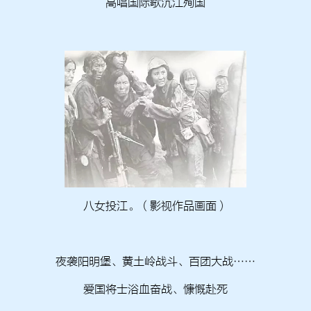
高唱国际歌沉江殉国
八女投江。（影视作品画面）
夜袭阳明堡、黄土岭战斗、百团大战……
爱国将士浴血奋战、慷慨赴死