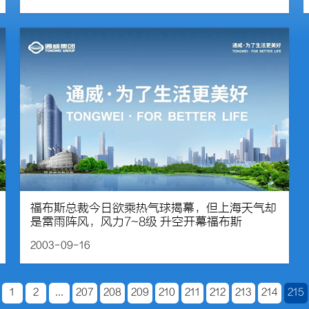
福布斯总裁今日欲乘热气球揭幕，但上海天气却
是雷雨阵风，风力7~8级 升空开幕福布斯
2003-09-16
1
2
...
207
208
209
210
211
212
213
214
215