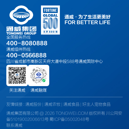
通威·为了生活更美好
FOR BETTER LIFE
全国服务热线
400-8080888
通威组件热线
400-0566888
四川省成都市高新区天府大道中段588号通威国际中心
关注通威
通威融媒
友情链接 :
通威股份
|
通威农牧
|
通威食品
|
好主人宠物食品
通威集团有限公司 @ 2026 TONGWEI.COM 版权所有
川公网安
备51019002006613号
蜀ICP备05002048号
联系通威