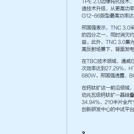
TPE 2.0边缘钝化技术
造技术升级，从更高功
G12-66版型最高功率达
邢国强表示，TNC 3
的四分之一，同时消灭约
益。此外，TNC 3.0
高反射场景下，背面发
在TBC技术领域，通威
次效率达到27.29%，
680W。邢国强透露，
在钙钛矿这一前沿领域，
动兆瓦级钙钛矿—晶硅
34.94%，210半片
创新研发中心的中试平
3