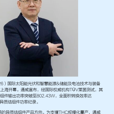
026）国际太阳能光伏和智慧能源&储能及电池技术与装备
上海开幕。通威宣布，经国际权威机构TÜV莱茵测试，其
连组件输出功率突破至802.43W，全面积转换效率达
新异质结组件功率纪录。
局的异质结组件产品方向。为支撑THC规模化量产，通威