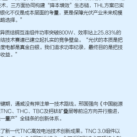
技术，三方面协同构建“降本增效”生态链，THL方案已实
无银化不仅是成本层面的考量，更是保障光伏产业未来规模
战略选择。”
2异质结铜互连组件功率突破800W、效率站上25.83%的
质结技术赛道已建立起扎实的竞争壁垒。“光伏的本质是把
一度电都是真金白银。我们追求功率纪录，最终目的是把技
期收益。”
关键期，通威没有押注单一技术路线。邢国强向《中国能源
TNC、THC、TBC及钙钛矿叠层等前沿方向并行推进，
试—量产”全链条的创新体系。
新一代TNC高效电池技术创新成果。TNC 3.0组件以