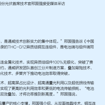
股份光伏首席技术官邢国强接受媒体采访
录，是通威技术创新实力的集中体现。”邢国强告诉《中国
录的THC-G12异质结铜互连组件，是电池端与组件端同
连金属化技术，实现异质结组件100%无银化，突破了贵
制约。通威研发团队首创三分片制造方案，叠加背抛技术、
优化技术，多管齐下推动电池效率取得突破。
技术、超高屏占比设计、超高通量光利用以及超低损线传输
，实现了更高的光利用效率和更低的电流传输损耗。“电池
化双效叠加，才将功率推到新高度。”邢国强说。
产品量产的核心支撑。邢国强介绍，从双面微晶技术、铜互连