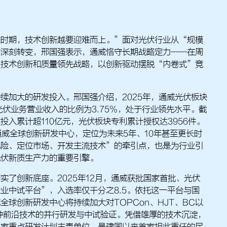
难时期，技术创新越要迎难而上。”面对光伏行业从“规模
的深刻转变，邢国强表示，通威恪守长期战略定力——在周
回技术创新和质量领先战略，以创新驱动摆脱“内卷式”竞
续加大的研发投入。邢国强介绍，2025年，通威光伏板块
光伏业务营业收入的比例为3.75%，处于行业领先水平。截
投入累计超110亿元，光伏板块专利累计授权达3956件。
的通威全球创新研发中心，定位为未来5年、10年甚至更长时
风险、定位市场、开发主流技术”的牵引点，也是为行业引
光伏新质生产力的重要引擎。
实了创新底座。2025年12月，通威获批国家首批、光伏
业中试平台”，入选率仅千分之8.5。依托这一平台与国
全球创新研发中心将持续加大对TOPCon、HJT、BC以
种前沿技术的并行研发与中试验证。凭借雄厚的技术沉淀，