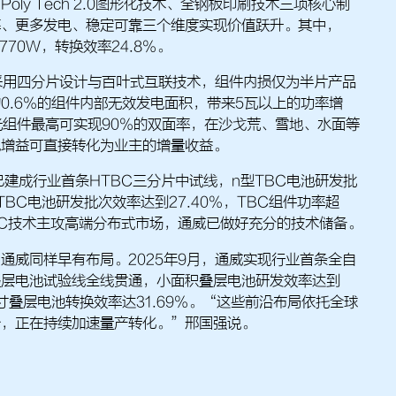
、Poly Tech 2.0图形化技术、全钢板印刷技术三项核心制
率、更多发电、稳定可靠三个维度实现价值跃升。其中，
770W，转换效率24.8%。
.0采用四分片设计与百叶式互联技术，组件内损仅为半片产品
0.6%的组件内部无效发电面积，带来5瓦以上的功率增
集光组件最高可实现90%的双面率，在沙戈荒、雪地、水面等
电增益可直接转化为业主的增量收益。
已建成行业首条HTBC三分片中试线，n型TBC电池研发批
HTBC电池研发批次效率达到27.40%，TBC组件功率超
BC技术主攻高端分布式市场，通威已做好充分的技术储备。
通威同样早有布局。2025年9月，通威实现行业首条全自
叠层电池试验线全线贯通，小面积叠层电池研发效率达到
全尺寸叠层电池转换效率达31.69%。“这些前沿布局依托全球
台，正在持续加速量产转化。”邢国强说。