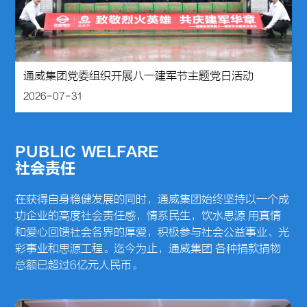
通威集团党委组织开展八一建军节主题党日活动
2026-07-31
PUBLIC  WELFARE
社会责任
在获得自身稳健发展的同时，通威集团始终坚持以一个成
功企业的高度社会责任感，情系民生，饮水思源 用真情
和爱心回馈社会各界的厚爱，积极参与社会公益事业、光
彩事业和思源工程。迄今为止，通威集团 各种捐款捐物
总额已超过6亿元人民币。