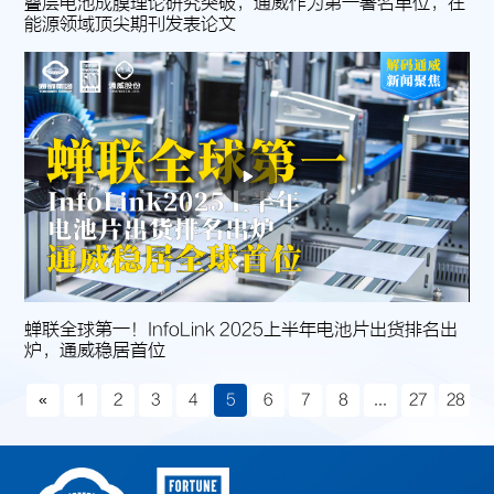
叠层电池成膜理论研究突破，通威作为第一署名单位，在
能源领域顶尖期刊发表论文
蝉联全球第一！InfoLink 2025上半年电池片出货排名出
炉，通威稳居首位
«
1
2
3
4
5
6
7
8
...
27
28