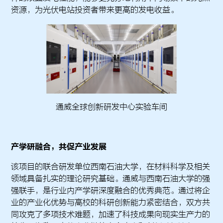
资源，为光伏电站投资者带来更高的发电收益。
通威全球创新研发中心实验车间
产学研融合，共促产业发展
该项目的联合研发单位西南石油大学，在材料科学及相关
领域具备扎实的理论研究基础。通威与西南石油大学的强
强联手，是行业内产学研深度融合的优秀典范。通过将企
业的产业化优势与高校的科研创新能力紧密结合，双方共
同攻克了多项技术难题，加速了科技成果向现实生产力的