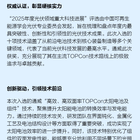
权威认证，彰显硬核实力
“2025年度光伏领域重大科技进展”评选由中国可再生
能源学会光伏专业委员会发起，旨在梳理和盘点年度内最
具突破性、创新性和引领性的光伏技术成果。此次入选的
十项技术涵盖了从前沿电池技术到核心装备制造等多个关
键领域，代表了当前光伏科技发展的最高水平。通威此次
获奖，充分展现了其在主流TOPCon技术路线上的极致
追求与卓越贡献。
创新驱动，引领技术前沿
本次入选的通威“高效、高双面率TOPCon太阳电池及
组件”技术，聚焦提升太阳能电池的转换效率与发电能
力。通过持续的技术攻关，研发团队在界面钝化、金属化
工艺及电池结构设计等方面取得了重要突破，成功实现了
太阳电池效率的进一步提升。同时，该技术特别优化了组
件的双面发电性能，能够更充分地利用不同场景下的光照