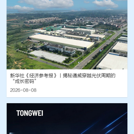
新华社《经济参考报》丨揭秘通威穿越光伏周期的
“成长密码”
2026-08-08