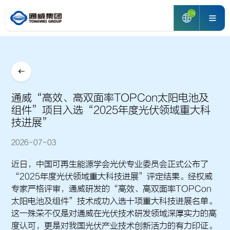
EN
通威“高效、高双面率TOPCon太阳电池及
组件”项目入选“2025年度光伏领域重大科
技进展”
2026-07-03
近日，中国可再生能源学会光伏专业委员会正式公布了
“2025年度光伏领域重大科技进展”评定结果。经权威
专家严格评审，通威研发的“高效、高双面率TOPCon
太阳电池及组件”技术成功入选十项重大科技进展名单。
这一殊荣不仅是对通威在光伏技术研发领域深厚实力的高
度认可，更是对我国光伏产业技术创新活力的有力印证。