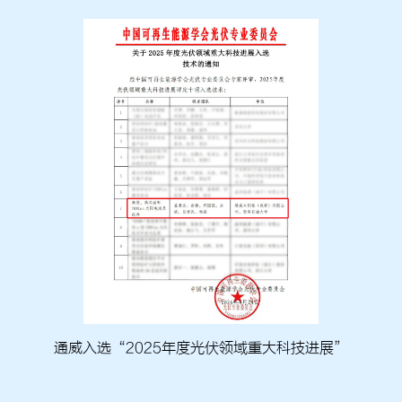
通威入选“2025年度光伏领域重大科技进展”